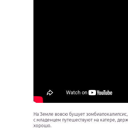
На Земле вовсю бушует зомбиапокалипсис, 
с младенцем путешествуют на катере, держа
хорошо.