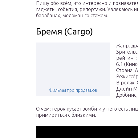
Пишу обо всём, что интересно и познават
гаджеты, события, репортажи. Увлекаюсь и
барабанах, меломан со стажем.
Бремя (Cargo)
Жанр: др
Зритель
рейтинг: ️
6.1 (Кин
Страна: 
Режиссёр
В ролях:
Джейн М
Фильмы про продавцов
Доббинс,
О чем: героя кусает зомби и у него есть ли
примириться с близкими.