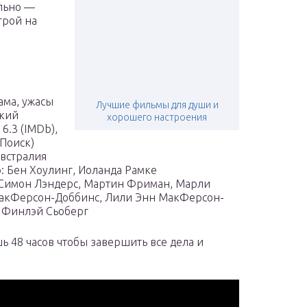
ельно —
грой на
ама, ужасы
Лучшие фильмы для души и
ский
хорошего настроения
 6.3 (IMDb),
оПоиск)
Австралия
: Бен Хоулинг, Иоланда Рамке
 Симон Лэндерс, Мартин Фриман, Марли
акФерсон-Доббинс, Лили Энн МакФерсон-
 Финлэй Сьоберг
шь 48 часов чтобы завершить все дела и