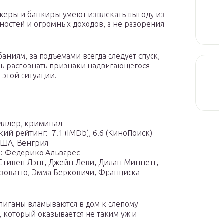
еры и банкиры умеют извлекать выгоду из
ностей и огромных доходов, а не разорения
ниям, за подъемами всегда следует спуск,
еть распознать признаки надвигающегося
в этой ситуации.
иллер, криминал
ий рейтинг: ️ 7.1 (IMDb), 6.6 (КиноПоиск)
США, Венгрия
: Федерико Альварес
 Стивен Лэнг, Джейн Леви, Дилан Миннетт,
зоватто, Эмма Берковичи, Франциска
улиганы вламываются в дом к слепому
, который оказывается не таким уж и