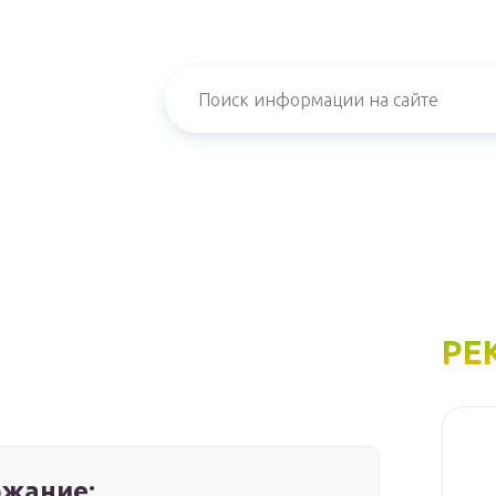
РЕ
жание: